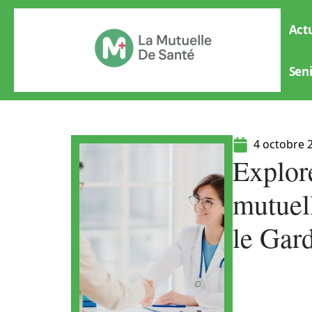
Actu
Sen
4 octobre 
Explor
mutuel
le Gar