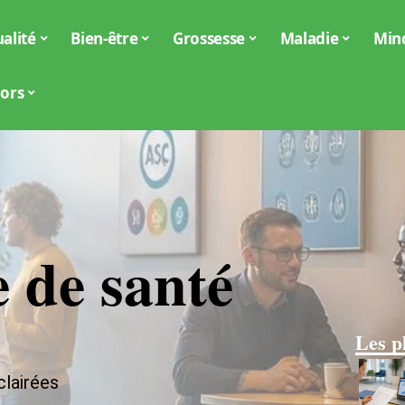
alité
Bien-être
Grossesse
Maladie
Min
iors
 de santé
Les p
clairées