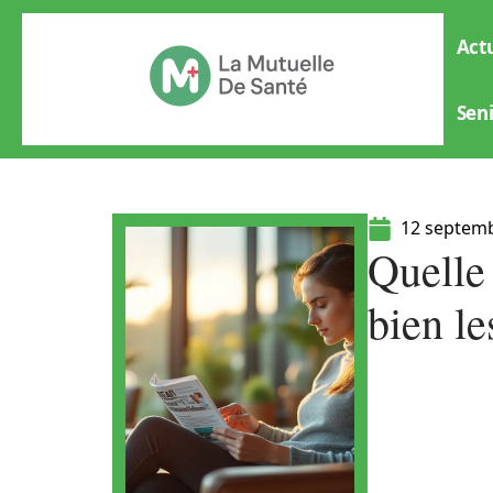
Actu
Sen
12 septem
Quelle
bien l