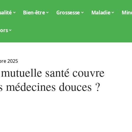
alité
Bien-être
Grossesse
Maladie
Min
iors
bre 2025
 mutuelle santé couvre
es médecines douces ?