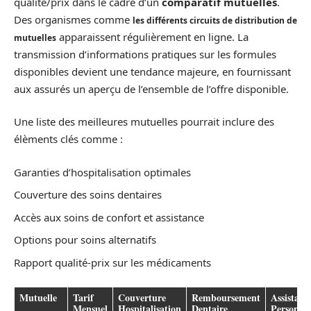
qualité/prix dans le cadre d’un
comparatif mutuelles
.
Des organismes comme
les différents circuits de distribution de
apparaissent régulièrement en ligne. La
mutuelles
transmission d’informations pratiques sur les formules
disponibles devient une tendance majeure, en fournissant
aux assurés un aperçu de l’ensemble de l’offre disponible.
Une liste des meilleures mutuelles pourrait inclure des
élèments clés comme :
Garanties d’hospitalisation optimales
Couverture des soins dentaires
Accès aux soins de confort et assistance
Options pour soins alternatifs
Rapport qualité-prix sur les médicaments
Mutuelle
Tarif
Couverture
Remboursement
Assistanc
Mensuel
Hospitalisation
Dentaire
Personnal